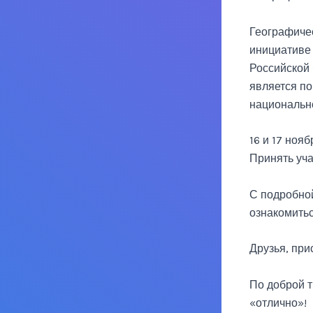
Географиче
инициативе
Российской 
является по
национальн
16 и 17 ноя
Принять уч
С подробно
ознакомить
Друзья, при
По доброй т
«отлично»!