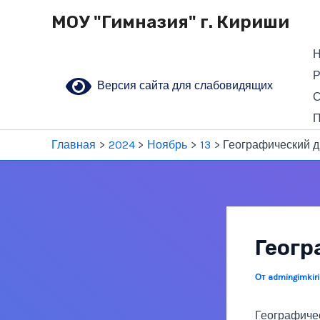
Перейти
МОУ "Гимназия" г. Кириши
к
содержимому
Н
Р
Версия сайта для слабовидящих
С
П
Главная
2024
Ноябрь
13
Географический д
Геогр
От
admingimkir
Географичес