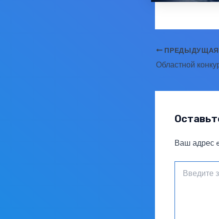
Навигация
ПРЕДЫДУЩАЯ
по
записям
Оставьт
Ваш адрес e
Введите
здесь...