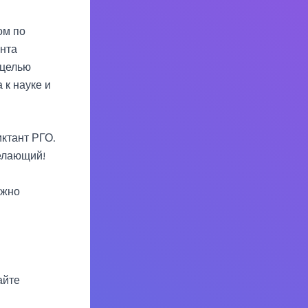
ом по
нта
 целью
 к науке и
иктант РГО.
елающий!
ожно
айте