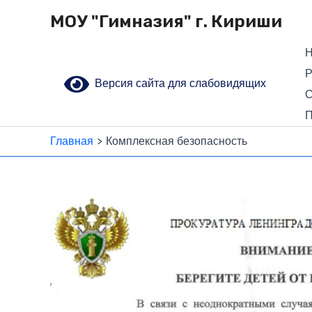
Перейти
МОУ "Гимназия" г. Кириши
к
содержимому
Н
Р
Версия сайта для слабовидящих
С
П
Главная
Комплексная безопасность